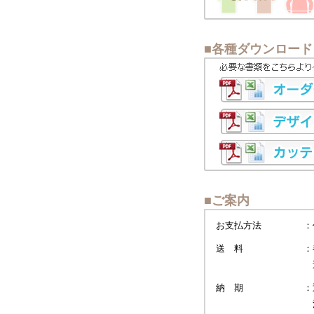
■各種ダウンロード
■ご案内
お支払方法
：
送 料
：
送
納 期
：
混